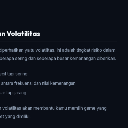
 Volatilitas
iperhatikan yaitu volatilitas. Ini adalah tingkat risiko dalam
berapa sering dan seberapa besar kemenangan diberikan.
il tapi sering
antara frekuensi dan nilai kemenangan
r tapi jarang
olatilitas akan membantu kamu memilih game yang
 yang dimiliki.