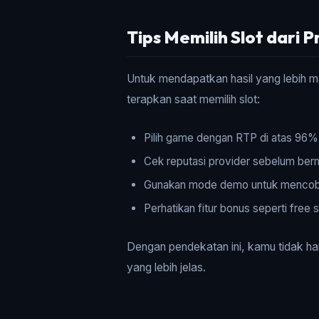
Tips Memilih Slot dari 
Untuk mendapatkan hasil yang lebih 
terapkan saat memilih slot:
Pilih game dengan RTP di atas 96%
Cek reputasi provider sebelum ber
Gunakan mode demo untuk menco
Perhatikan fitur bonus seperti free s
Dengan pendekatan ini, kamu tidak han
yang lebih jelas.