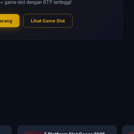
 game slot dengan RTP tertinggi!
karang
Lihat Game Slot