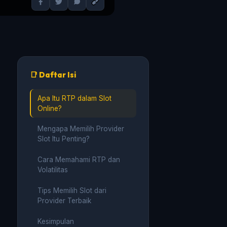
📑 Daftar Isi
Apa Itu RTP dalam Slot
Online?
Mengapa Memilih Provider
Slot Itu Penting?
Cara Memahami RTP dan
Volatilitas
Tips Memilih Slot dari
Provider Terbaik
Kesimpulan