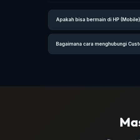
📈
Bonus Turnover Mingguan 0.5
Apakah bisa bermain di HP (Mobile
Tentu! LEBARANSLOT88 sepenuhnya
M
& iOS). Anda juga dapat mengunduh apl
Bagaimana cara menghubungi Cust
setiap saat.
Tim Customer Service kami beroperas
💬
LiveChat
- Tersedia di setiap hal
📱
WhatsApp
- Respon cepat dan l
✈️
Telegram
- Untuk komunikasi rea
Cukup klik salah satu tombol kontak di
Mas