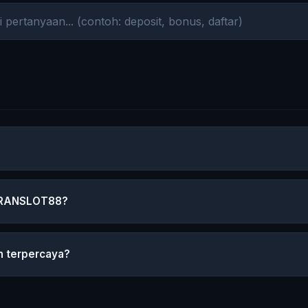
88,LebaranSlot 88,lebaran slot 88
adalah situs slot online g
i provider ternama dunia. Dengan RTP tertinggi, win rate terbesa
BARANSLOT88?
di Indonesia.
 terpercaya?
as
ail, dan nomor telepon aktif
 menggunakan
enkripsi SSL
untuk melindungi data dan transaksi, s
a tim keamanan yang memantau aktivitas 24/7. LEBARANSLOT88 tela