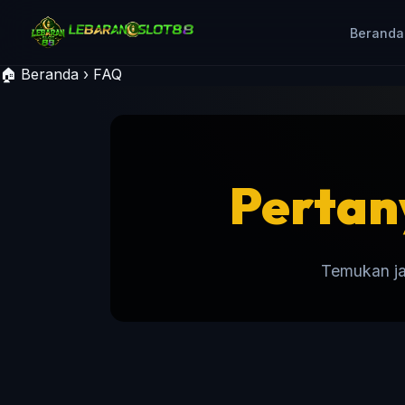
Beranda
🏠 Beranda
›
FAQ
Pertan
Temukan j