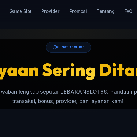
Game Slot
Provider
Promosi
Tentang
FAQ
Pusat Bantuan
yaan
Sering
Dit
awaban lengkap seputar LEBARANSLOT88. Panduan pe
transaksi, bonus, provider, dan layanan kami.