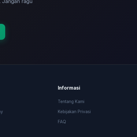
. Jangan ragu
Informasi
Tentang Kami
ay
Kebijakan Privasi
FAQ