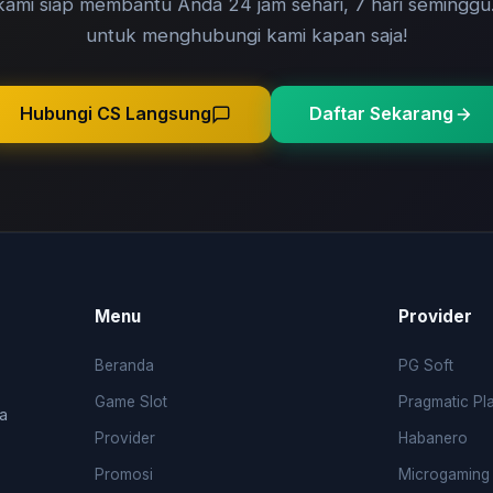
kami siap membantu Anda 24 jam sehari, 7 hari seminggu
untuk menghubungi kami kapan saja!
Hubungi CS Langsung
Daftar Sekarang
Menu
Provider
Beranda
PG Soft
Game Slot
Pragmatic Pl
a
Provider
Habanero
Promosi
Microgaming