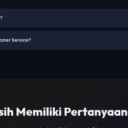
%
- Berdasarkan volume permainan
)?
obile Friendly
. Tampilan situs kami dioptimalkan untuk semua pe
ikasi resmi kami untuk pengalaman bermain yang lebih cepat dan
omer Service?
i
24 jam non-stop
dan siap membantu Anda melalui:
aman situs
angsung
l-time
 pojok kanan bawah layar Anda!
ih Memiliki Pertanyaan