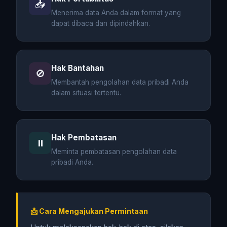
📥
Menerima data Anda dalam format yang
dapat dibaca dan dipindahkan.
Hak Bantahan
🚫
Membantah pengolahan data pribadi Anda
dalam situasi tertentu.
Hak Pembatasan
⏸️
Meminta pembatasan pengolahan data
pribadi Anda.
📩 Cara Mengajukan Permintaan