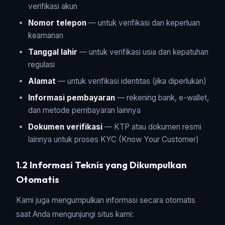
verifikasi akun
Nomor telepon
— untuk verifikasi dan keperluan
keamanan
Tanggal lahir
— untuk verifikasi usia dan kepatuhan
regulasi
Alamat
— untuk verifikasi identitas (jika diperlukan)
Informasi pembayaran
— rekening bank, e-wallet,
dan metode pembayaran lainnya
Dokumen verifikasi
— KTP atau dokumen resmi
lainnya untuk proses KYC (Know Your Customer)
1.2 Informasi Teknis yang Dikumpulkan
Otomatis
Kami juga mengumpulkan informasi secara otomatis
saat Anda mengunjungi situs kami: