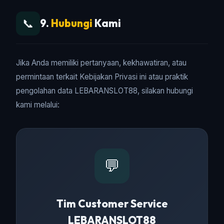
📞
9.
Hubungi
Kami
Jika Anda memiliki pertanyaan, kekhawatiran, atau
permintaan terkait Kebijakan Privasi ini atau praktik
pengolahan data LEBARANSLOT88, silakan hubungi
kami melalui:
💬
Tim Customer Service
LEBARANSLOT88