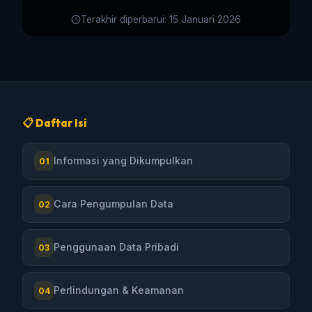
Terakhir diperbarui: 15 Januari 2026
📋 Daftar Isi
Informasi yang Dikumpulkan
01
Cara Pengumpulan Data
02
Penggunaan Data Pribadi
03
Perlindungan & Keamanan
04