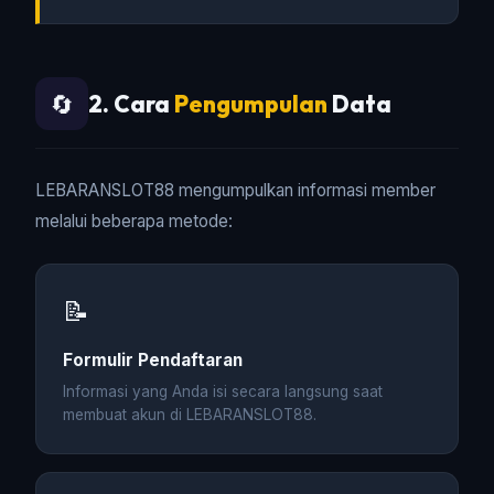
🔄
2. Cara
Pengumpulan
Data
LEBARANSLOT88 mengumpulkan informasi member
melalui beberapa metode:
📝
Formulir Pendaftaran
Informasi yang Anda isi secara langsung saat
membuat akun di LEBARANSLOT88.