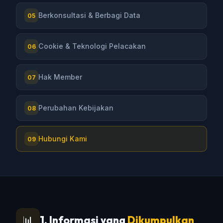
Berkonsultasi & Berbagi Data
05
Cookie & Teknologi Pelacakan
06
Hak Member
07
Perubahan Kebijakan
08
Hubungi Kami
09
📊
1. Informasi yang
Dikumpulkan