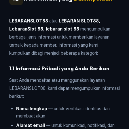
LEBARANSLOT88
atau
LEBARAN SLOT88,
LebaranSlot 88, lebaran slot 88
mengumpulkan
berbagai jenis informasi untuk memberikan layanan
terbaik kepada member. Informasi yang kami
kumpulkan dibagi menjadi beberapa kategori:
1.1 Informasi Pribadi yang Anda Berikan
Saat Anda mendaftar atau menggunakan layanan
LEBARANSLOT88, kami dapat mengumpulkan informasi
berikut:
Nama lengkap
— untuk verifikasi identitas dan
membuat akun
Alamat email
— untuk komunikasi, notifikasi, dan