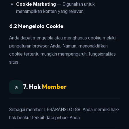
Cookie Marketing
— Digunakan untuk
menampilkan konten yang relevan
6.2 Mengelola Cookie
Anda dapat mengelola atau menghapus cookie melalui
pengaturan browser Anda. Namun, menonaktifkan
cookie tertentu mungkin mempengaruhi fungsionalitas
situs.
✊
7. Hak
Member
Sebagai member LEBARANSLOT88, Anda memiliki hak-
hak berikut terkait data pribadi Anda: