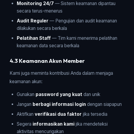
Monitoring 24/7
— Sistem keamanan dipantau
secara terus-menerus
Audit Reguler
— Pengujian dan audit keamanan
dilakukan secara berkala
Pelatihan Staff
— Tim kami menerima pelatihan
keamanan data secara berkala
4.3 Keamanan Akun Member
Kami juga meminta kontribusi Anda dalam menjaga
keamanan akun:
Gunakan
password yang kuat
dan unik
Jangan
berbagi informasi login
dengan siapapun
Aktifkan
verifikasi dua faktor
jika tersedia
Segera
informasikan kami
jika mendeteksi
aktivitas mencurigakan