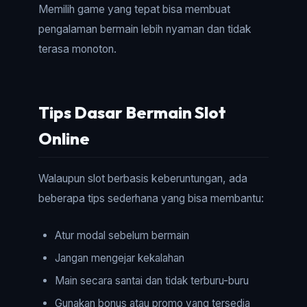
Memilih game yang tepat bisa membuat
pengalaman bermain lebih nyaman dan tidak
terasa monoton.
Tips Dasar Bermain Slot
Online
Walaupun slot berbasis keberuntungan, ada
beberapa tips sederhana yang bisa membantu:
Atur modal sebelum bermain
Jangan mengejar kekalahan
Main secara santai dan tidak terburu-buru
Gunakan bonus atau promo yang tersedia