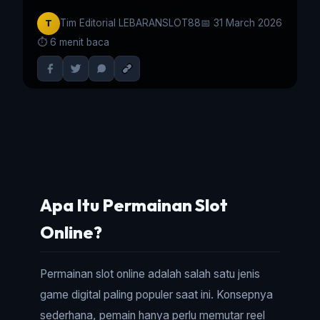
Tim Editorial LEBARANSLOT88
📅 31 March 2026
T
⏱ 6 menit baca
Apa Itu Permainan Slot
Online?
Permainan slot online adalah salah satu jenis
game digital paling populer saat ini. Konsepnya
sederhana, pemain hanya perlu memutar reel