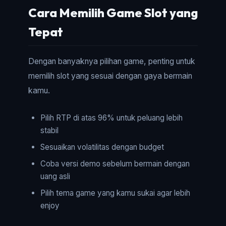
Cara Memilih Game Slot yang
Tepat
Dengan banyaknya pilihan game, penting untuk
memilih slot yang sesuai dengan gaya bermain
kamu.
Pilih RTP di atas 96% untuk peluang lebih
stabil
Sesuaikan volatilitas dengan budget
Coba versi demo sebelum bermain dengan
uang asli
Pilih tema game yang kamu sukai agar lebih
enjoy