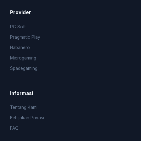
Provider
PG Soft
Pragmatic Play
Habanero
Microgaming
Spadegaming
Informasi
Tentang Kami
Kebijakan Privasi
FAQ