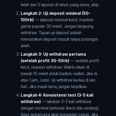
lebih dari 3 laporan di tahun yang sama, skip.
Langkah 2: Uji deposit minimal (50-
100rb)
— deposit nominal kecil, mainkan
game populer 30 menit. Jangan langsung
withdraw. Tujuan uji deposit adalah
memastikan deposit masuk tanpa potongan
aneh.
Langkah 3: Uji withdraw pertama
(setelah profit 30-50rb)
— setelah profit
kecil, request withdraw. Waktu ideal: di
bawah 15 menit untuk bank/e-wallet. Jika di
atas 1 jam, catat. Uji withdraw kedua di lain
hari. Jika masih lama, jangan lanjutkan.
Langkah 4: Konsistensi test (3-5 kali
withdraw)
— lakukan 3-5 kali withdraw
dengan nominal berbeda (kecil dan sedang).
Situs terpercaya akan konsisten cepat. Jika