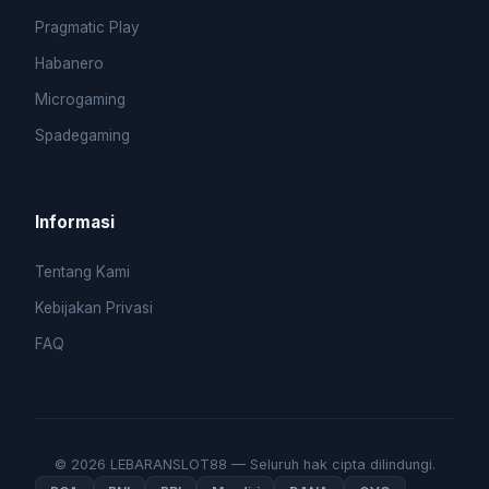
Pragmatic Play
Habanero
Microgaming
Spadegaming
Informasi
Tentang Kami
Kebijakan Privasi
FAQ
© 2026 LEBARANSLOT88 — Seluruh hak cipta dilindungi.