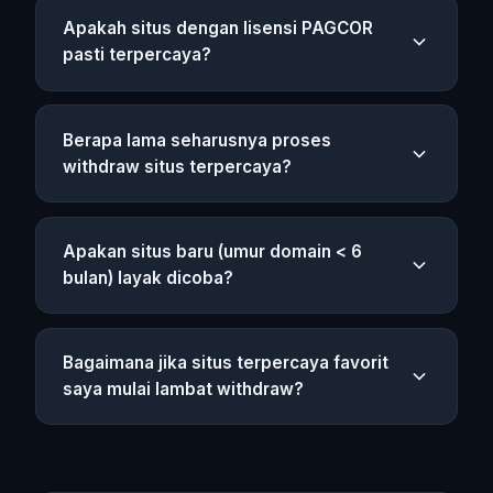
Apakah situs dengan lisensi PAGCOR
pasti terpercaya?
Tidak 100%. Lisensi PAGCOR menjamin ada jalur
komplain, tapi tidak menjamin situs tidak akan
Berapa lama seharusnya proses
menunda withdraw atau mempersulit bonus.
withdraw situs terpercaya?
Lisensi adalah 'syarat perlu, bukan syarat cukup'.
Tetaplah melakukan verifikasi mandiri.
Standar industri 2026: Bank/e-wallet: 2-15 menit
(ideal <5 menit), Crypto: 15-60 menit,
Apakan situs baru (umur domain < 6
Pulsa/credit: 30 menit - 2 jam. Jika di atas 4 jam,
bulan) layak dicoba?
apalagi tanpa pemberitahuan maintenance, itu
red flag.
Risiko tinggi. Banyak situs scam beroperasi 3-6
bulan, kumpulkan deposit, lalu kabur. Kecuali situs
Bagaimana jika situs terpercaya favorit
tersebut direkomendasikan oleh komunitas yang
saya mulai lambat withdraw?
sangat Anda percaya dan sudah melakukan
verifikasi mandiri, lebih baik hindari atau deposit
Segera tarik semua saldo, jangan tunda. Simpan
minimal (50rb) sebagai 'test' — jangan pernah
bukti screenshot waktu withdraw request.
deposit besar.
Berhenti deposit. Pantau selama 1-2 minggu. Jika