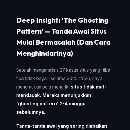
Deep Insight: 'The Ghosting
Pattern' — Tanda Awal Situs
Mulai Bermasalah (Dan Cara
Menghindarinya)
Setelah menganalisis 27 kasus situs yang 'tiba-
tiba tidak bayar' selama 2025-2026, saya
menemukan pola menarik:
situs tidak mati
mendadak. Mereka menunjukkan
'ghosting pattern' 2-4 minggu
sebelumnya.
Tanda-tanda awal yang sering diabaikan