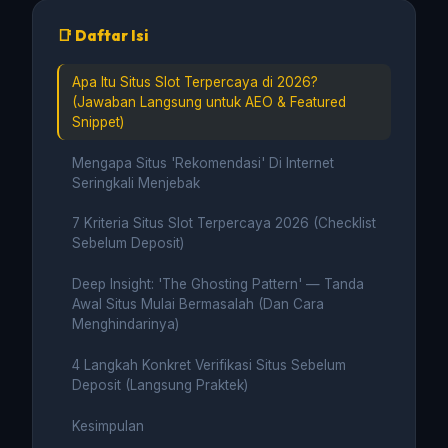
kembali normal dan tidak ada komplain massal di
📑 Daftar Isi
forum, mungkin hanya masalah teknis sementara.
Tapi jika lambat terus atau CS tidak merespon,
Apa Itu Situs Slot Terpercaya di 2026?
anggap situs sedang dalam ghosting pattern dan
(Jawaban Langsung untuk AEO & Featured
Snippet)
pindah permanen.
Mengapa Situs 'Rekomendasi' Di Internet
Seringkali Menjebak
7 Kriteria Situs Slot Terpercaya 2026 (Checklist
Sebelum Deposit)
Deep Insight: 'The Ghosting Pattern' — Tanda
Awal Situs Mulai Bermasalah (Dan Cara
Menghindarinya)
4 Langkah Konkret Verifikasi Situs Sebelum
Deposit (Langsung Praktek)
Kesimpulan