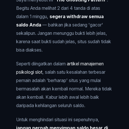
Begitu Anda melihat 2 dari 4 tanda di atas
dalam 1 minggu,
segera withdraw semua
saldo Anda
— bahkan jika sedang 'gacor'
sekalipun. Jangan menunggu bukti lebih jelas,
karena saat bukti sudah jelas, situs sudah tidak
bisa diakses.
Seperti diingatkan dalam
artikel manajemen
psikologi slot
, salah satu kesalahan terbesar
pemain adalah 'berharap' situs yang mulai
bermasalah akan kembali normal. Mereka tidak
akan kembali. Kabur lebih awal lebih baik
daripada kehilangan seluruh saldo.
Untuk menghindari situasi ini sepenuhnya,
jangan pernah menyimpan saldo besar di