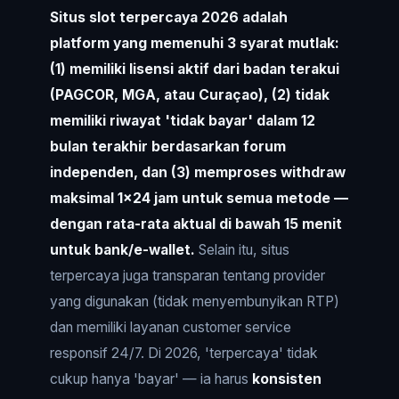
Situs slot terpercaya 2026 adalah
platform yang memenuhi 3 syarat mutlak:
(1) memiliki lisensi aktif dari badan terakui
(PAGCOR, MGA, atau Curaçao), (2) tidak
memiliki riwayat 'tidak bayar' dalam 12
bulan terakhir berdasarkan forum
independen, dan (3) memproses withdraw
maksimal 1x24 jam untuk semua metode —
dengan rata-rata aktual di bawah 15 menit
untuk bank/e-wallet.
Selain itu, situs
terpercaya juga transparan tentang provider
yang digunakan (tidak menyembunyikan RTP)
dan memiliki layanan customer service
responsif 24/7. Di 2026, 'terpercaya' tidak
cukup hanya 'bayar' — ia harus
konsisten