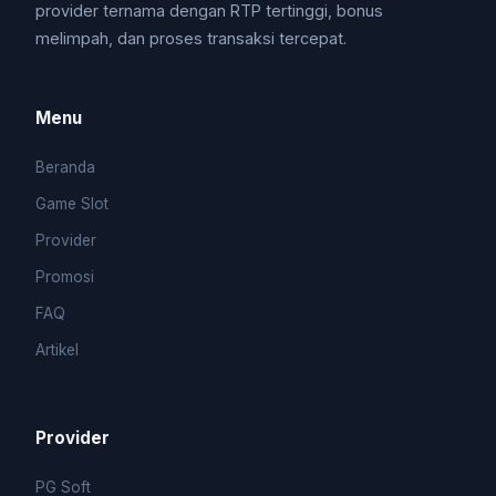
provider ternama dengan RTP tertinggi, bonus
melimpah, dan proses transaksi tercepat.
Menu
Beranda
Game Slot
Provider
Promosi
FAQ
Artikel
Provider
PG Soft