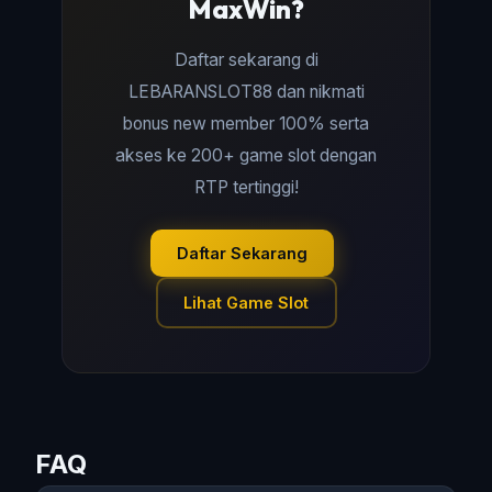
MaxWin?
Daftar sekarang di
LEBARANSLOT88 dan nikmati
bonus new member 100% serta
akses ke 200+ game slot dengan
RTP tertinggi!
Daftar Sekarang
Lihat Game Slot
FAQ