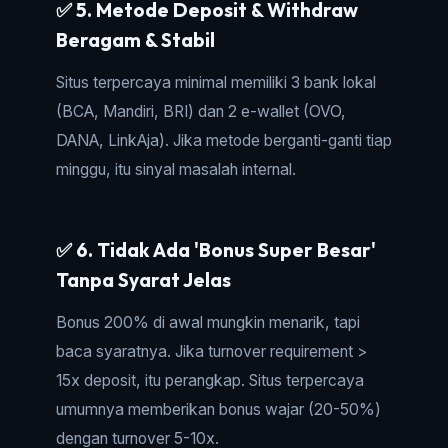
✅ 5. Metode Deposit & Withdraw
Beragam & Stabil
Situs terpercaya minimal memiliki 3 bank lokal
(BCA, Mandiri, BRI) dan 2 e-wallet (OVO,
DANA, LinkAja). Jika metode berganti-ganti tiap
minggu, itu sinyal masalah internal.
✅ 6. Tidak Ada 'Bonus Super Besar'
Tanpa Syarat Jelas
Bonus 200% di awal mungkin menarik, tapi
baca syaratnya. Jika turnover requirement >
15x deposit, itu perangkap. Situs terpercaya
umumnya memberikan bonus wajar (20-50%)
dengan turnover 5-10x.