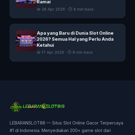
Ramai
📅 28 Apr 2026 · ⏱ 8 min baca
Apa yang Baru di Dunia Slot Online
2026? Semua Hal yang Perlu Anda
Ketahui
📅 17 Apr 2026 · ⏱ 8 min baca
LEBARANSLOT88 — Situs Slot Online Gacor Terpercaya
#1 di Indonesia. Menyediakan 200+ game slot dari