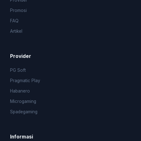
Promosi
FAQ
Artikel
Provider
PG Soft
Pragmatic Play
Habanero
Microgaming
Spadegaming
Informasi