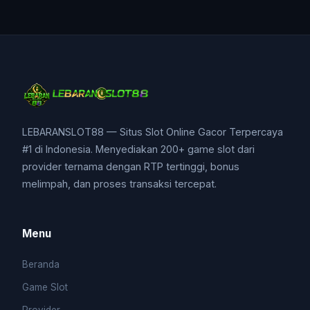
LEBARANSLOT88 — Situs Slot Online Gacor Terpercaya
#1 di Indonesia. Menyediakan 200+ game slot dari
provider ternama dengan RTP tertinggi, bonus
melimpah, dan proses transaksi tercepat.
Menu
Beranda
Game Slot
Provider