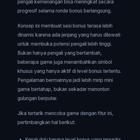
pengali kemenangan bisa meningkat secara
progresif selama ronde bonus berlangsung.
Konsep ini membuat sesi bonus terasa lebih
dinamis karena ada jenjang yang harus dilewati
untuk membuka potensi pengali lebih tinggi.
Bukan hanya pengali yang bertambah,
beberapa game juga menambahkan simbol
khusus yang hanya aktif di level bonus tertentu.
Pengalaman bermainnya jadi lebih mirip mini
game bertahap, bukan sekadar menonton
gulungan berputar.
Jika tertarik mencoba game dengan fitur ini,
pertimbangkan hal berikut:
Kenali dulu berapa level bonus yang tersedia