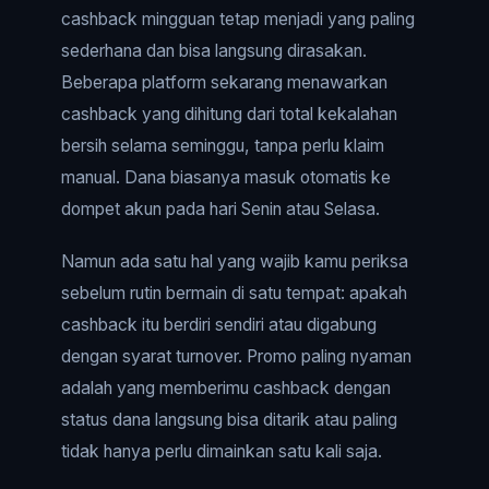
cashback mingguan tetap menjadi yang paling
sederhana dan bisa langsung dirasakan.
Beberapa platform sekarang menawarkan
cashback yang dihitung dari total kekalahan
bersih selama seminggu, tanpa perlu klaim
manual. Dana biasanya masuk otomatis ke
dompet akun pada hari Senin atau Selasa.
Namun ada satu hal yang wajib kamu periksa
sebelum rutin bermain di satu tempat: apakah
cashback itu berdiri sendiri atau digabung
dengan syarat turnover. Promo paling nyaman
adalah yang memberimu cashback dengan
status dana langsung bisa ditarik atau paling
tidak hanya perlu dimainkan satu kali saja.