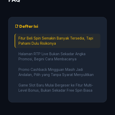
📑 Daftar Isi
Fitur Beli Spin Semakin Banyak Tersedia, Tapi
Pahami Dulu Risikonya
Halaman RTP Live Bukan Sekadar Angka
Promosi, Begini Cara Membacanya
Promo Cashback Mingguan Masih Jadi
Andalan, Pilih yang Tanpa Syarat Menyulitkan
Game Slot Baru Mulai Bergeser ke Fitur Multi-
Level Bonus, Bukan Sekadar Free Spin Biasa